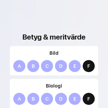
Betyg & meritvärde
Bild
A
B
C
D
E
F
Biologi
A
B
C
D
E
F