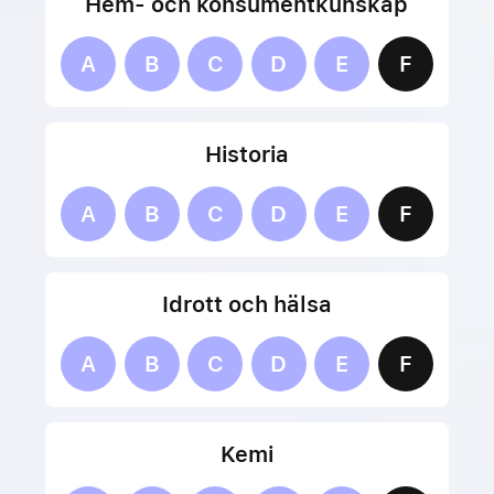
Hem- och konsumentkunskap
A
B
C
D
E
F
Historia
A
B
C
D
E
F
Idrott och hälsa
A
B
C
D
E
F
Kemi