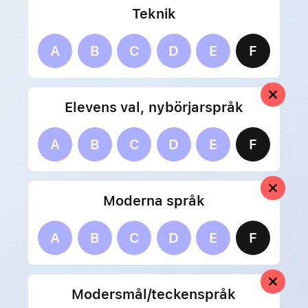
Teknik
A
B
C
D
E
F
Elevens val, nybörjarspråk
A
B
C
D
E
F
Moderna språk
A
B
C
D
E
F
Modersmål/teckenspråk