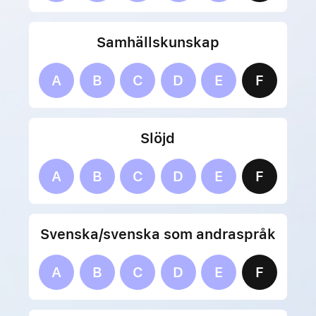
Samhällskunskap
A
B
C
D
E
F
Slöjd
A
B
C
D
E
F
Svenska/svenska som andraspråk
A
B
C
D
E
F