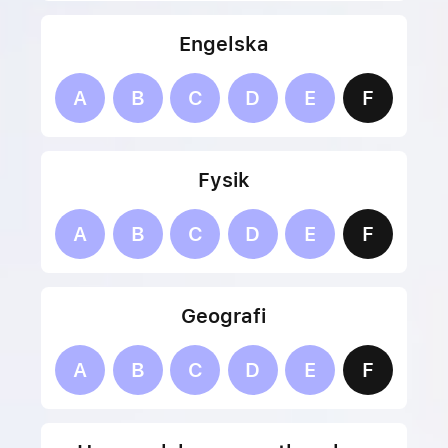
Engelska
A
B
C
D
E
F
Fysik
A
B
C
D
E
F
Geografi
A
B
C
D
E
F