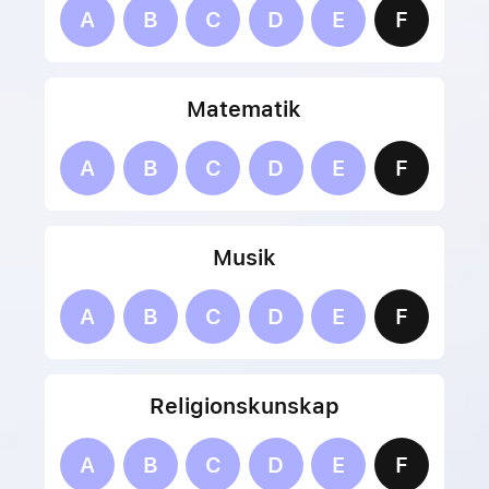
A
B
C
D
E
F
Matematik
A
B
C
D
E
F
Musik
A
B
C
D
E
F
Religionskunskap
A
B
C
D
E
F